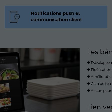
Notifications push et
communication client
Les bén
Développem
Fidélisation
Améliorati
Gain de tem
Aucun pourc
Lien ver