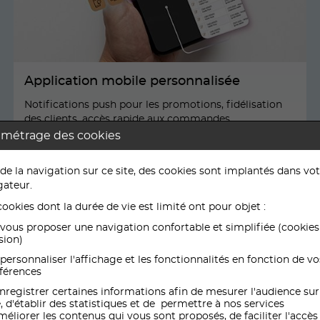
Application mobile personnalisée
Notifications push pour les promotions, fidélisation
des clients, accès rapide aux commandes.
amétrage des cookies
clé pour renforcer la relation client et en
 de la navigation sur ce site, des cookies sont implantés dans vo
gateur.
cookies dont la durée de vie est limité ont pour objet :
vous proposer une navigation confortable et simplifiée (cookies
sion)
personnaliser l'affichage et les fonctionnalités en fonction de vo
férences
nregistrer certaines informations afin de mesurer l'audience sur
e, d'établir des statistiques et de permettre à nos services
méliorer les contenus qui vous sont proposés, de faciliter l'accès