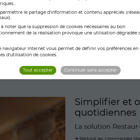
clé en main, sans commissions 
riques...
permettre le partage d'information et contenu appréciés (résea
iaux).
 d’un site internet marchand et d’une applicatio
st à noter que la suppression de cookies nécessaires au bon
tionnement de la réalisation provoque une utilisation dégradée 
uement redevable de frais de location mensuels, ho
l’organisme de paiement.
e navigateur Internet vous permet de définir vos préférences en
es d'utilisation de cookies.
Tout accepter
Continuer sans accepter
Simplifier et 
quotidiennes
La solution Restaur
Réduire les commandes té