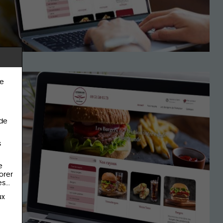
re
 de
s
e
orer
s...
ux