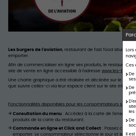
Par
Les burgers de l'aviation
, restaurant de fast food situé à Br
Lors
emporter.
navi
Afin de commercialiser en ligne ses produits, le restaurant 
Ces c
site de vente en ligne accessible à l'adresse
www.les-burgers
De 
ses
Une charte graphique a été réalisée et déclinée sur le site 
que suivre celles-ci via leur espace client sur le site internet.
De 
pré
D'e
Fonctionnalités disponibles pour les consommateurs sur le 
sit
les
Consultation du menu
: Accédez à la carte de l'enseigne
produits de la carte du restaurant.
De 
soc
Commande en ligne et Click and Collect
: Passez command
Il e
emporter. Le consommateur sélectionne le jour et le cré