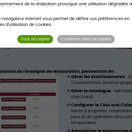
tionnement de la réalisation provoque une utilisation dégradée 
souhaité : par carte bancaire, Google Pay, Apple Pay
ement acceptés.
e navigateur Internet vous permet de définir vos préférences en
s d'utilisation de cookies.
agnottage qui permet de cumuler des euros en
 librement le solde de leur cagnotte.
Tout accepter
Continuer sans accepter
échargez vos factures et avoirs, gérez vos
cagnotte fidélité.
position de l'enseigne de restauration, permettant de :
Gérer les établissements
: D
(coordonnées, services propos
Gérer le catalogue
: Administ
marchand.
Configurer le Click and Coll
vente à emporter, notamment l
pour la récupération des comm
temporaires.
Administrer le programme de