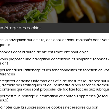
amétrage des cookies
on, propose des burgers, tacos, salades... en vente à
 de la navigation sur ce site, des cookies sont implantés dans vot
gateur.
utilise une configuration Restaur' App composée d'un
ookies dont la durée de vie est limité ont pour objet :
-de-l-aviation.fr
.
vous proposer une navigation confortable et simplifiée (cookies
sion)
internet. Les clients peuvent passer commande ainsi
personnaliser l'affichage et les fonctionnalités en fonction de vo
férences
nregistrer certaines informations afin de mesurer l'audience sur l
site marchand :
e, d'établir des statistiques et de permettre à nos services d'améli
 contenus qui vous sont proposés, de faciliter l'accès aux rubrique
. Le consommateur constitue son panier parmis les
permettre le partage d'information et contenu appréciés (résea
iaux).
e en ligne et choisissez l'option de vente à
st à noter que la suppression de cookies nécessaires au bon
neau horaire de mise à disposition de sa commande