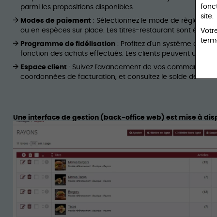
fonc
parmi les propositions disponibles.
site.
Modes de paiement
: Sélectionnez le mode de règlement 
ou en espèces sur place. Les titres-restaurant sont égal
Votr
terme
Programme de fidélisation
: Profitez d'un système de c
fonction des achats effectués. Les clients peuvent utiliser
Espace client
: Suivez l'avancement de vos commandes, tél
coordonnées de facturation, et consultez le solde de votre 
Une interface de gestion (back-office web) est mise à dis