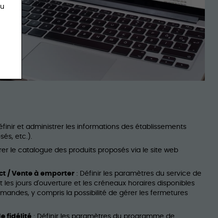
du
éfinir et administrer les informations des établissements
és, etc.).
rer le catalogue des produits proposés via le site web
ect / Vente à emporter
: Définir les paramètres du service de
es jours d'ouverture et les créneaux horaires disponibles
andes, y compris la possibilité de gérer les fermetures
 fidélité
: Définir les paramètres du programme de