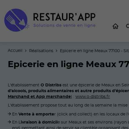
Accueil
Réalisations
Epicerie en ligne Meaux 77100 - Si
Epicerie en ligne Meaux 77
L'établissement
O Distribs
est une épicerie de Meaux en Sein
d'alcools, produits alimentaires et autre produits d'épicer
Marchand et App marchande
) :
www.o-distribs.fr
L'établissement propose tout au long de la semaine la mise
En
Vente à emporte
r (click and collect) en les locaux de
En L
ivraison à domicil
e sur Meaux et ses environs (rayon
end, permettant ainsi de servir sa clientèle organisant des d