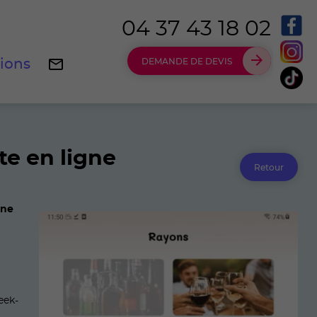
04 37 43 18 02
tions
DEMANDE DE DEVIS
te en ligne
Retour
gne
eek-