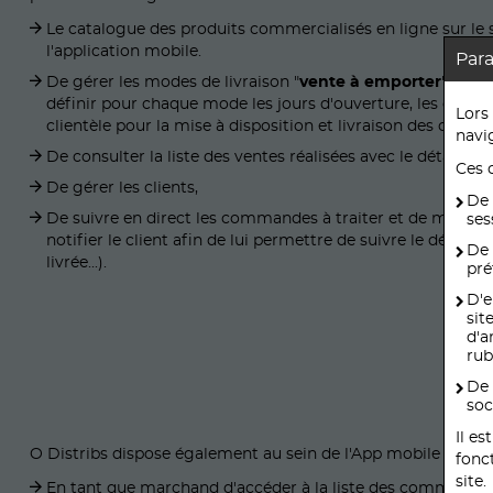
Le catalogue des produits commercialisés en ligne sur le 
l'application mobile.
Par
De gérer les modes de livraison "
vente à emporter
" et "
l
définir pour chaque mode les jours d'ouverture, les crénea
Lors
clientèle pour la mise à disposition et livraison des comm
navi
De consulter la liste des ventes réalisées avec le détail de
Ces 
De gérer les clients,
De 
De suivre en direct les commandes à traiter et de modifier
ses
notifier le client afin de lui permettre de suivre le déro
De 
livrée...).
pré
D'e
sit
d'a
rub
De 
soc
Il e
O Distribs dispose également au sein de l'App mobile d'une
fonc
site.
En tant que marchand d'accéder à la liste des commandes e