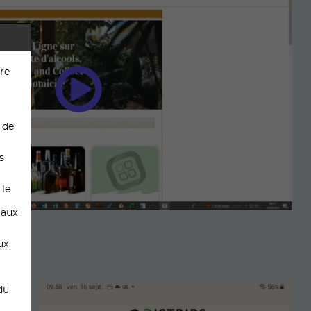
tre
 de
s
 le
 aux
ux
du