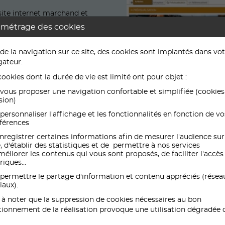
site internet marchand et
amétrage des cookies
ivraison à domicile
" et de
ux horaires proposés à la
 de la navigation sur ce site, des cookies sont implantés dans vo
andes.
gateur.
 chacune,
cookies dont la durée de vie est limité ont pour objet :
vous proposer une navigation confortable et simplifiée (cookies
 le statut de chacune afin de
sion)
ulement de sa commande (prête,
personnaliser l'affichage et les fonctionnalités en fonction de vo
férences
nregistrer certaines informations afin de mesurer l'audience sur
e, d'établir des statistiques et de permettre à nos services
méliorer les contenus qui vous sont proposés, de faciliter l'accès
riques...
permettre le partage d'information et contenu appréciés (résea
iaux).
st à noter que la suppression de cookies nécessaires au bon
 interface de suivi des commandes lui permettant :
tionnement de la réalisation provoque une utilisation dégradée 
t leur détails, de suivre le déroulement de traitement des