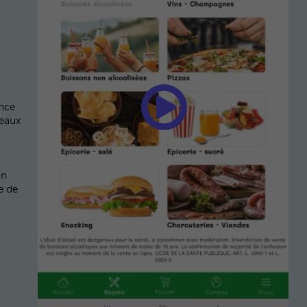
ence
Meaux
on
e de