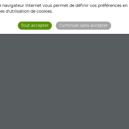
fication du client (rubrique commandes en direct).
e navigateur Internet vous permet de définir vos préférences en
es d'utilisation de cookies.
les commandes, de modifier leur statut et notifier le client
Tout accepter
Continuer sans accepter