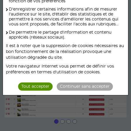
fonction de vos préférences
D'enregistrer certaines informations afin de mesurer
l'audience sur le site, d'établir des statistiques et de
permettre à nos services d'améliorer les contenus qui
vous sont proposés, de faciliter l'accès aux rubriques...
Interface de Gestion web de
De permettre le partage d'information et contenu
appréciés (réseaux sociaux).
l'enseigne
Il est à noter que la suppression de cookies nécessaires au
bon fonctionnement de la réalisation provoque une
utilisation dégradée du site.
Votre navigateur Internet vous permet de définir vos
préférences en termes d'utilisation de cookies.
Tout accepter
Continuer sans accepter
1
2
3
4