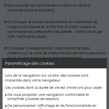
De consulter les commandes à traiter en vente à
emporter (click and collect)
De changer le statut d'avancement du traitement de
chaque commande et d'informer le client lorsque la
commande est prête à être récupérée... (notification par
mail, notification push)
D'indiquer l'indisponibilité / disponibilité de plats
présents sur la carte de chaque établissement (rupture se
stock durant le service ou autre événement)
Paramétrage des cookies
De valider ou invalider les demandes de réservation de
table au sein de chaque établissement de l'enseigne.
Lors de la navigation sur ce site, des cookies sont
implantés dans votre navigateur.
De ré imprimer éventuellement une commande, chaque
Ces cookies dont la durée de vie est limité ont pour objet :
établissement disposant d'une imprimante ticket
De vous proposer une navigation confortable et
thermique Bluetooth imprimant automatiquement un
simplifiée (cookies de session)
ticket à chaque enregistrement de nouvelles commande.
De personnaliser l'affichage et les fonctionnalités en
...