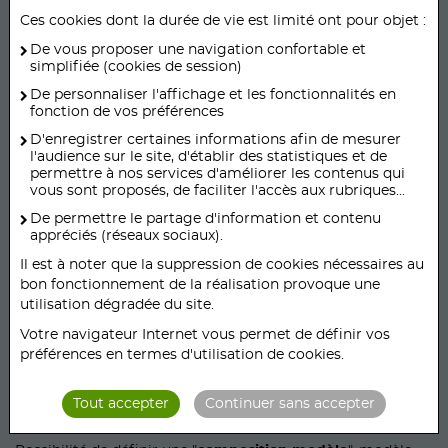
sélectionne une ou plusieurs options parmi la liste des
Ces cookies dont la durée de vie est limité ont pour objet :
choix qui lui sont proposés, ce dans le respect des
De vous proposer une navigation confortable et
conditions fixées par votre établissement (limitation à deux
simplifiée (cookies de session)
choix de sauces)
De personnaliser l'affichage et les fonctionnalités en
fonction de vos préférences
D'enregistrer certaines informations afin de mesurer
l'audience sur le site, d'établir des statistiques et de
permettre à nos services d'améliorer les contenus qui
vous sont proposés, de faciliter l'accès aux rubriques...
De permettre le partage d'information et contenu
appréciés (réseaux sociaux).
Il est à noter que la suppression de cookies nécessaires au
bon fonctionnement de la réalisation provoque une
utilisation dégradée du site.
Votre navigateur Internet vous permet de définir vos
préférences en termes d'utilisation de cookies.
Tout accepter
Continuer sans accepter
1
2
3
4
5